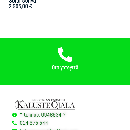
Solei sohva
2 995,00
€
Ota yhteyttä
Y-tunnus: 0946834-7
014 675 544