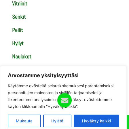
Vitriinit
Senkit
Peilit
Hyllyt
Naulakot
Tasot
Arvostamme yksityisyyttäsi
Tuolit
Käytämme evästeitä selauskokemuksesi parantamiseksi,
personoitujen mainosten ja sisällön tarjoamiseksi ja
Matot
liikenteemme analysoimiseksi. Hyväksyt evästeidemme
käytön klikkaamalla ”Hyväksy kaikki”.
Mukauta
Hylätä
Hyväksy kaikki
Kotisivut yritykselle
tuottaa ja ylläpitää
DigiSilta Oy