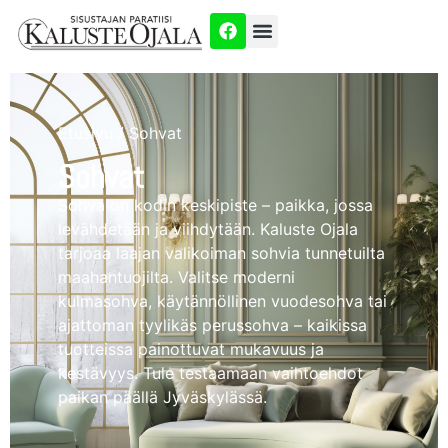
Etusivu
/ Sohvat
Sohvat
Sohva on kodin keskipiste – paikka, jossa
levähdetään ja viihdytään. Kaluste Ojala
tarjoaa laajan valikoiman sohvia tunnetuilta
maahantuojilta. Valitse moderni
kulmasohva, käytännöllinen vuodesohva tai
ajattoman tyylikäs perussohva – kaikissa
tuotteissa painottuvat mukavuus ja
kestävyys. Tule testaamaan vaihtoehdot
paikan päällä Jyväskylässä.