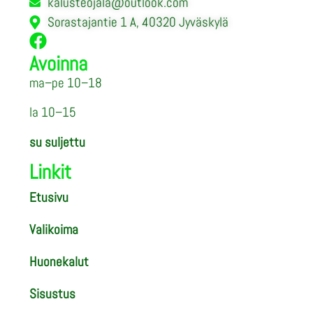
kalusteojala@outlook.com
Sorastajantie 1 A, 40320 Jyväskylä
Avoinna
ma–pe 10–18
la 10–15
su suljettu
Linkit
Etusivu
Valikoima
Huonekalut
Sisustus