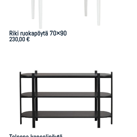
Riki ruokapöytä 70×90
230,00
€