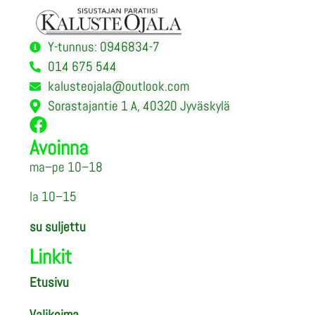
Y-tunnus: 0946834-7
014 675 544
kalusteojala@outlook.com
Sorastajantie 1 A, 40320 Jyväskylä
Avoinna
ma–pe 10–18
la 10–15
su suljettu
Linkit
Etusivu
Valikoima