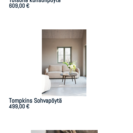
Tolsona konsolipöytä
609,00
€
Tompkins Sohvapöytä
499,00
€