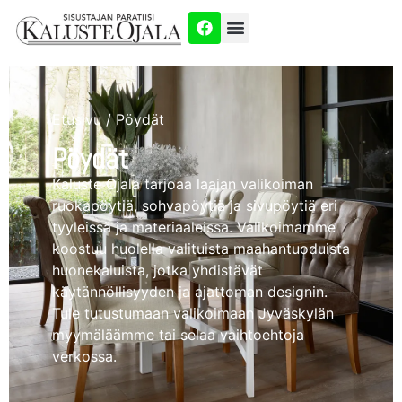
Etusivu
/ Pöydät
Pöydät
Kaluste Ojala tarjoaa laajan valikoiman
ruokapöytiä, sohvapöytiä ja sivupöytiä eri
tyyleissä ja materiaaleissa. Valikoimamme
koostuu huolella valituista maahantuoduista
huonekaluista, jotka yhdistävät
käytännöllisyyden ja ajattoman designin.
Tule tutustumaan valikoimaan Jyväskylän
myymäläämme tai selaa vaihtoehtoja
verkossa.