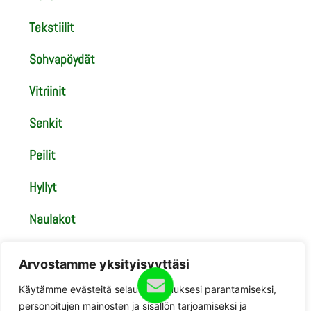
Tekstiilit
Sohvapöydät
Vitriinit
Senkit
Peilit
Hyllyt
Naulakot
Tasot
Arvostamme yksityisyyttäsi
Tuolit
Käytämme evästeitä selauskokemuksesi parantamiseksi,
personoitujen mainosten ja sisällön tarjoamiseksi ja