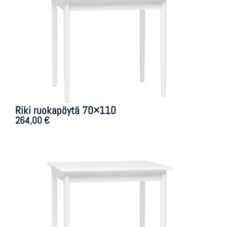
Riki ruokapöytä 70×110
264,00
€