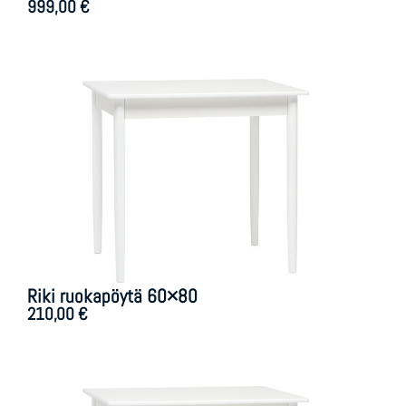
999,00
€
Riki ruokapöytä 60×80
210,00
€