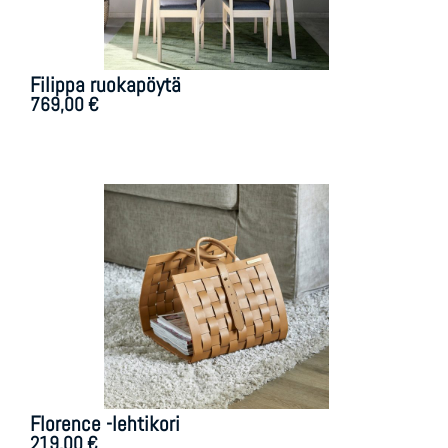
Filippa ruokapöytä
769,00
€
Florence -lehtikori
219,00
€