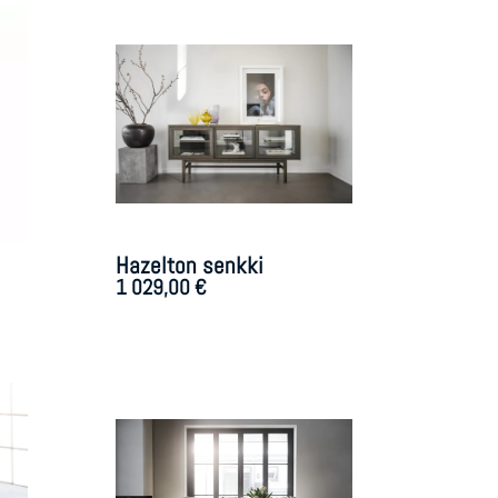
Hazelton senkki
1 029,00
€