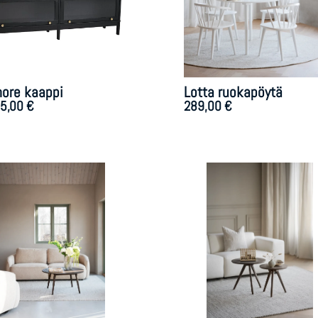
more kaappi
Lotta ruokapöytä
95,00
€
289,00
€