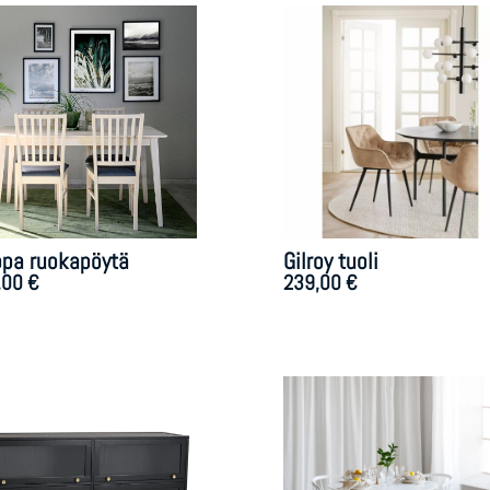
ippa ruokapöytä
Gilroy tuoli
,00
€
239,00
€