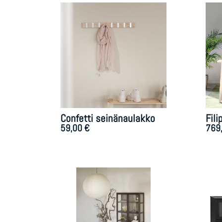
Confetti seinänaulakko
Fil
59,00
€
769