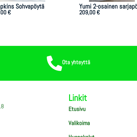
pkins Sohvapöytä
Yumi 2-osainen sarjap
,00
€
209,00
€
Ota yhteyttä
Linkit
18
Etusivu
Valikoima