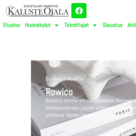
Etusivu
Huonekalut
Toimittajat
Sisustus
Arti
Etusivu
/ Rowico
Rowico
Rowico Home on ruotsalainen huonekalu
Perheyrityksen juuret ulottuvat vuoteen
johtavat hänen lapsensa Jessica ja Fred