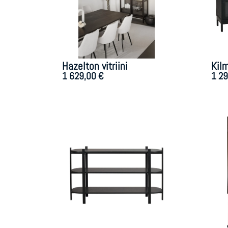
Hazelton vitriini
Kil
1 629,00
€
1 2