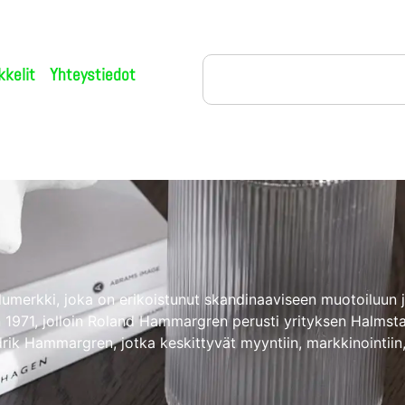
kkelit
Yhteystiedot
merkki, joka on erikoistunut skandinaaviseen muotoiluun ja
 1971, jolloin Roland Hammargren perusti yrityksen Halmstad
rik Hammargren, jotka keskittyvät myyntiin, markkinointiin, 