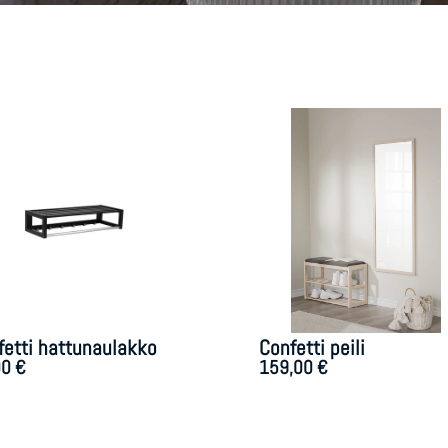
fetti hattunaulakko
Confetti peili
00
€
159,00
€