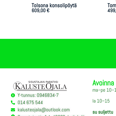
Tolsona konsolipöytä
Tom
609,00
€
499
Avoinna
ma–pe 10–
Y-tunnus: 0946834-7
la 10–15
014 675 544
kalusteojala@outlook.com
su suljettu