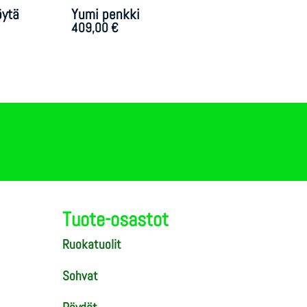
öytä
Yumi penkki
409,00
€
Tuote-osastot
Ruokatuolit
Sohvat