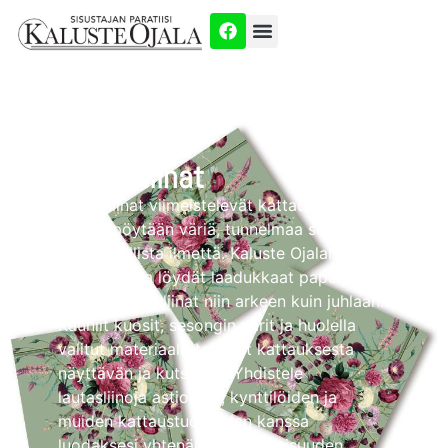
Etusivu
/ Lautasliinat
Lautasliinat
Lautasliinat viimeistelevät kattauksen ja
tuovat pöytään väriä, tunnelmaa sekä
persoonallista ilmettä. Kaluste Ojalan
valikoimasta löydät laadukkaat paperi- ja
sisustuslautasliinat niin arkeen kuin juhlaan.
Kauniit kuosit, sesongin värit ja huolella
valitut materiaalit tekevät kattauksesta
näyttävän ja kutsuvan. Yhdistele
lautasliinoja astioiden, kynttilöiden ja
muiden kattaustuotteiden kanssa
luodaksesi yhtenäisen kokonaisuuden