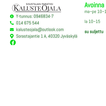
Avoinna
ma–pe 10–
Y-tunnus: 0946834-7
la 10–15
014 675 544
kalusteojala@outlook.com
su suljettu
Sorastajantie 1 A, 40320 Jyväskylä