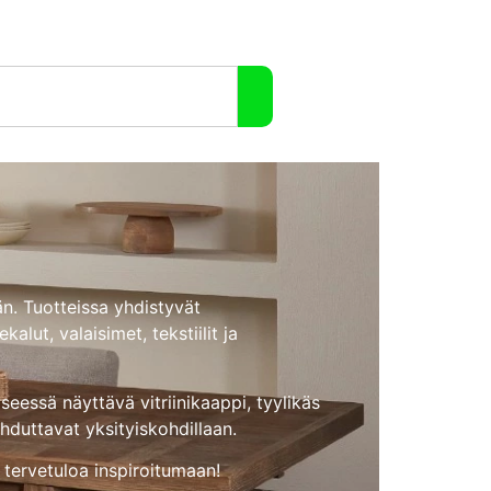
än. Tuotteissa yhdistyvät
alut, valaisimet, tekstiilit ja
seessä näyttävä vitriinikaappi, tyylikäs
ahduttavat yksityiskohdillaan.
tervetuloa inspiroitumaan!