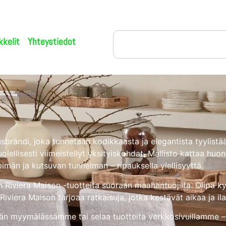
kkelit
Yhteystiedot
usbrändi, joka tunnetaan kodikkaasta ja elegantista tyylistä
ellisesti viimeistellyt yksityiskohdat. Mallisto kattaa huonek
pimän ja kutsuvan tunnelman – ripauksella ylellisyyttä.
n Riviera Maison -tuotteita suoraan maahantuojilta. Olipa ky
Riviera Maison tarjoaa ratkaisuja, jotka kestävät aikaa ja il
än myymälässämme tai selaa tuotteita verkkosivuillamme – 