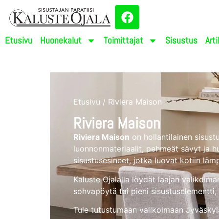
Etusivu
Huonekalut
Toimittajat
Sisustus
Arti
Etusivu
/ Riviera Maison
Riviera Maison
Riviera Maison
on hollantilainen sisust
luonnonmateriaalit, pehmeät sävyt ja huol
sisustusesineet, jotka luovat kotiin läm
Kaluste Ojalalla löydät laajan valikoima
sohvapöytä tai pieni sisustuselementti, 
Tule tutustumaan valikoimaan Jyväskyl