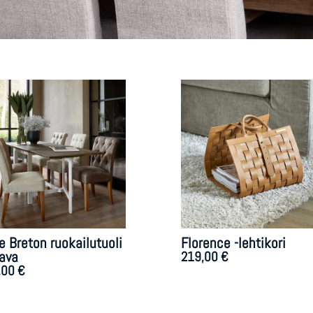
 Breton ruokailutuoli
Florence -lehtikori
lava
219,00
€
,00
€