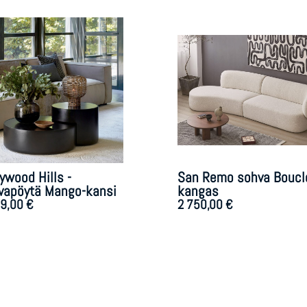
ywood Hills -
San Remo sohva Boucl
vapöytä Mango-kansi
kangas
99,00
€
2 750,00
€