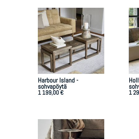
Harbour Island -
Holl
sohvapöytä
soh
1 199,00
€
1 2