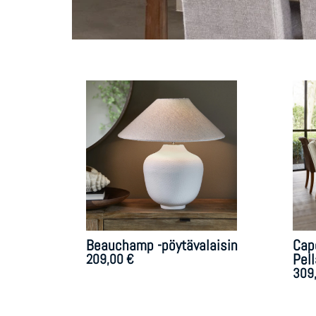
Beauchamp -pöytävalaisin
Cape
209,00
€
Pel
309